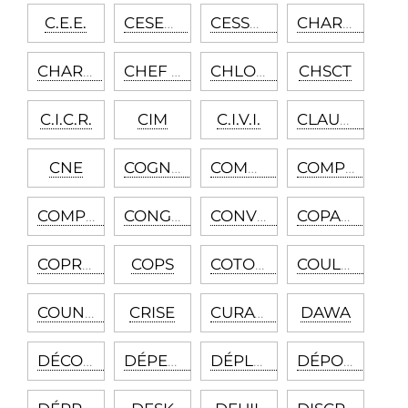
C.E.E.
CESEDA
CESSEZ-LE-FEU
CHARITÉ - BUSINESS
CHARTE
CHEF DE MISSION
CHLORE
CHSCT
C.I.C.R.
CIM
C.I.V.I.
CLAUSE DE MOBILITÉ
CNE
COGNITION
COMMUNAUTARISME
COMPLEXE
COMPULSION
CONGÉNITAL
CONVULSION
COPARENTALITÉ
COPROLALIE
COPS
COTOREP
COULOIR
COUNSELING
CRISE
CURATELLE
DAWA
DÉCOMPENSATION
DÉPENDANCE
DÉPLACEMENT
DÉPORTATION