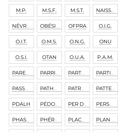
M.P.
M.S.F.
M.S.T.
NAISSANCE SOUS X
NÉVROSE
OBÉSITÉ
OFPRA
O.I.G.
O.I.T.
O.M.S.
O.N.G.
ONU
O.S.I.
OTAN
O.U.A.
P.A.M.
PARENTIFICATION
PARRICIDE
PARTHÉNOGENÈSE
PARTIE CIVILE
PASSAGE À L’ACTE
PATHOGNOMONIQUE
PATRONYME
PATTERN
PDALH
PÉDOPHILIE
PER DIEM
PERSONNALITÉ DE BASE
PHASE DU PLAN
PHÉROMONES
PLACEBO
PLAN DE SÉCURITÉ