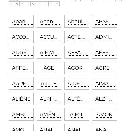
R
S
T
U
V
W
X
Y
Z
Abandon
Abandonnique
Aboulie
ABSENCE
ACCOUTUMANCE
ACCULTURATION
ACTE MANQUÉ
ADMINISTRATEUR
ADRÉNALINE
A.E.M.O
AFFABULATION
AFFECT
AFFECTIVITÉ
ÂGE
AGORAPHOBIE
AGRESSION
AGRESSIVITÉ
A.I.C.F.
AIDE JUDICIAIRE
AIMANCE
ALIÉNÉ
ALPHABET PHONÉTIQUE
ALTÉRITÉ
ALZHEIMER
AMBIVALENCE
AMÉNORRHÉE
A.M.I.
AMOK
AMOUR
ANALYSÉ
ANALYSTE
ANAMNÈSE