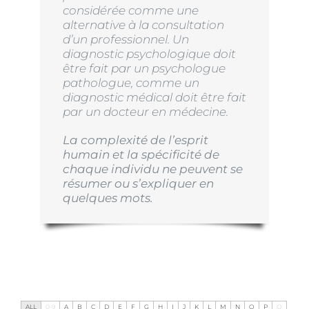
considérée comme une
alternative à la consultation
d’un professionnel. Un
diagnostic psychologique doit
être fait par un psychologue
pathologue, comme un
diagnostic médical doit être fait
par un docteur en médecine.
La complexité de l’esprit
humain et la spécificité de
chaque individu ne peuvent se
résumer ou s’expliquer en
quelques mots.
ALL
0-9
A
B
C
D
E
F
G
H
I
J
K
L
M
N
O
P
Q