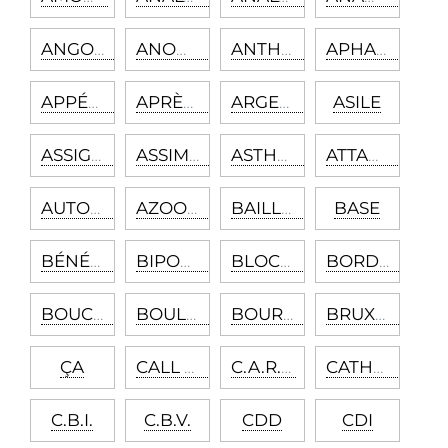
ANGOISSE
ANOMIE
ANTHROPOLOGIE
APHASIE
APPÉTENCE
APRÈS-COUP
ARGENT
ASILE
ASSIGNATION À RÉSIDENCE
ASSIMILATION CULTURELLE
ASTHÉNIE
ATTACHEMENT
AUTOLYSE
AZOOSPERMIE
BAILLEUR DE FONDS
BASE
BÉNÉFICE
BIPOLAIRE
BLOCUS
BORDER-LINE
BOUC ÉMISSAIRE
BOULIMIE
BOURREAU DOMESTIQUE
BRUXISME
ÇA
CALL SIGN
C.A.R.E.
CATHARSIS
C.B.I.
C.B.V.
CDD
CDI