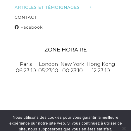
ARTICLES ET TÉMOIGNAGES
CONTACT
Facebook
ZONE HORAIRE
Paris
London
New York
Hong Kong
06:23:10
05:23:10
00:23:10
12:23:10
Nous utilisons des cookies pour vous garantir la meilleure
© Copyright 2006 -
2026 | Tout droits réservés |
expérience sur notre site web. Si vous continuez à utiliser ce
Four2five
/
Shop
site, nous supposerons que vous en êtes satisfait.