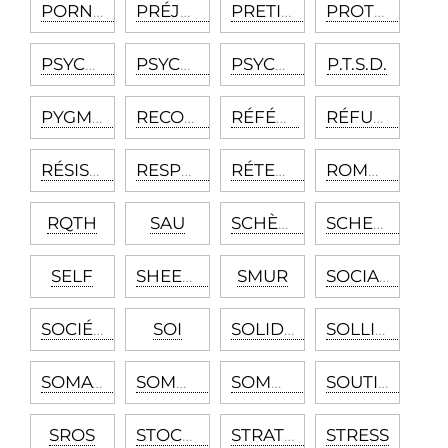
PORNOGRAPHIE
PRÉJUDICE
PRETIUM DOLORIS
PROTECTION DIPLOMATIQUE INTERNATIONALE
PSYCHOLOGIE CLINIQUE
PSYCHOSE
PSYCHOTHÉRAPIE
P.T.S.D.
PYGMALION
RECONDUITE
RÉFÉRÉ
RÉFUGIÉ
RÉSISTANCES
RESPONSABLE GÉOGRAPHIQUE
RÉTENTION
ROMAN FAMILIAL
RQTH
SAU
SCHÈME
SCHENGEN
SELF
SHEETING
SMUR
SOCIALISATION
SOCIÉTÉ CIVILE
SOI
SOLIDARITÉS
SOLLICITUDE
SOMATIQUE
SOMMEIL
SOMMEIL (MALADIE)
SOUTIEN PSYCHOLOGIQUE
SROS
STOCKHOLM
STRATÉGIES IDENTITAIRES
STRESS