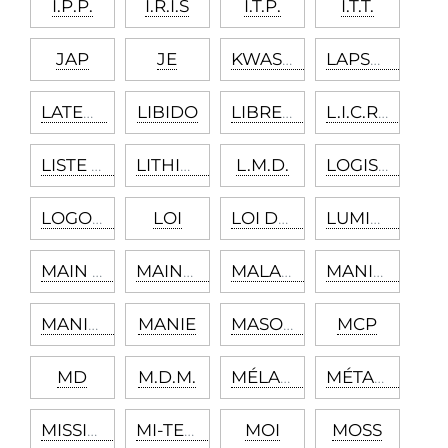
I.P.P.
I.R.I.S
I.T.P.
I.T.T.
JAP
JE
KWASHIORKOR
LAPSUS LINGUAE
LATENT
LIBIDO
LIBRE ASSOCIATION
L.I.C.R.A.
LISTE PSYCHOLOGUES
LITHIUM
L.M.D.
LOGISTICIEN
LOGORRHÉE
LOI
LOI DU TOUT ET RIEN
LUMINOTHÉRAPIE
MAIN COURANTE
MAINTIEN DE LA PAIX
MALADIE PROFESSIONNELLE
MANIACO-DÉPRESSIF
MANIACO-DÉPRESSIVE
MANIE
MASOCHISME
MCP
MD
M.D.M.
MÉLANCOLIE
MÉTACOMMUNICATION
MISSION
MI-TEMPS THÉRAPEUTIQUE
MOI
MOSS