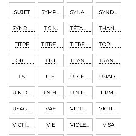
SUJET
SYMPTÔME
SYNAPSE
SYNDROME
SYNDROME D’ÉPUISEMENT PROFESSIONEL
T.C.N.
TÉTANIE
THANATOS
TITRE
TITRE DE PSYCHOLOGUE
TITRE DE SÉJOUR
TOPIQUE
TORTURE
T.P.I.
TRANSCULTUREL
TRANSFERT
T.S.
U.E.
ULCÈRE GASTRODUODÉNAL
UNADFI
U.N.D.P.
U.N.H.C.R.
U.N.I.C.E.F.
URML
USAGES
VAE
VICTIME
VICTIMISATION
VICTIMOLOGIE
VIE
VIOLENCE
VISA