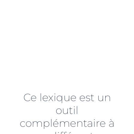
Gestion et d’Aide
Psychologique propose un
lexique pratique, de plus de
300 termes et abréviations,
destiné à nos usagers.
Ce lexique est un
outil
complémentaire à