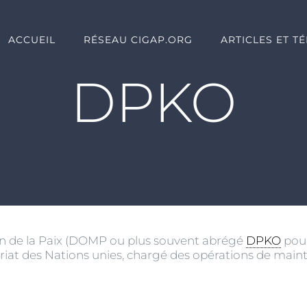
ACCUEIL
RÉSEAU CIGAP.ORG
ARTICLES ET T
DPKO
n de la Paix (DOMP ou plus souvent abrégé
DPKO
pou
at des Nations unies, chargé des opérations de mainti