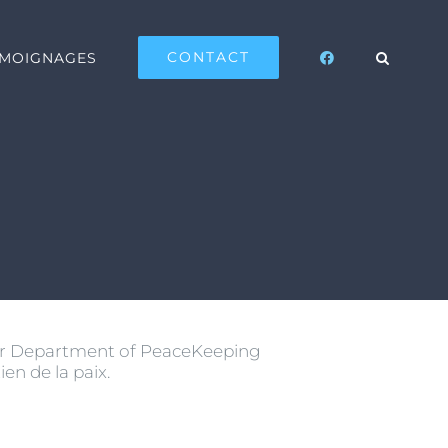
CONTACT
ÉMOIGNAGES
r Department of PeaceKeeping
en de la paix.