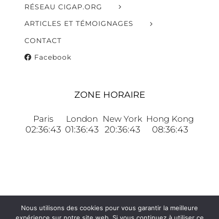
RÉSEAU CIGAP.ORG
ARTICLES ET TÉMOIGNAGES
CONTACT
Facebook
ZONE HORAIRE
Paris
London
New York
Hong Kong
02:36:44
01:36:44
20:36:44
08:36:44
Nous utilisons des cookies pour vous garantir la meilleure
© Copyright 2006 -
2026 | Tout droits réservés |
expérience sur notre site web. Si vous continuez à utiliser ce