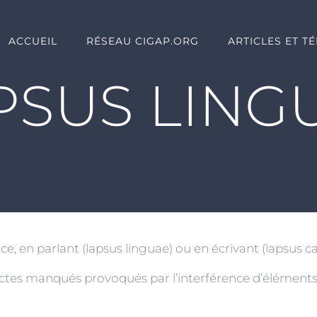
ACCUEIL
RÉSEAU CIGAP.ORG
ARTICLES ET T
PSUS LING
ce, en parlant (lapsus linguae) ou en écrivant (lapsus c
d’actes manqués provoqués par l’interférence d’éléments