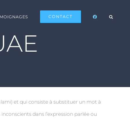
CONTACT
ÉMOIGNAGES
UAE
alami) et qui consiste à substituer un mot à
 inconscients dans l’expression parlée ou