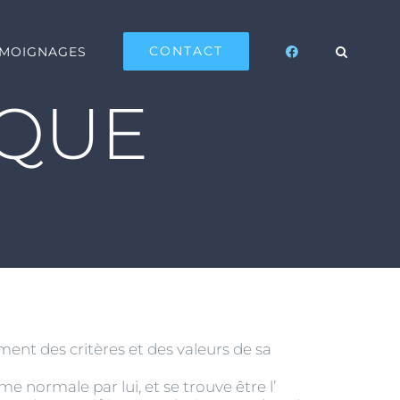
CONTACT
ÉMOIGNAGES
QUE
ement des critères et des valeurs de sa
me normale par lui, et se trouve être l’