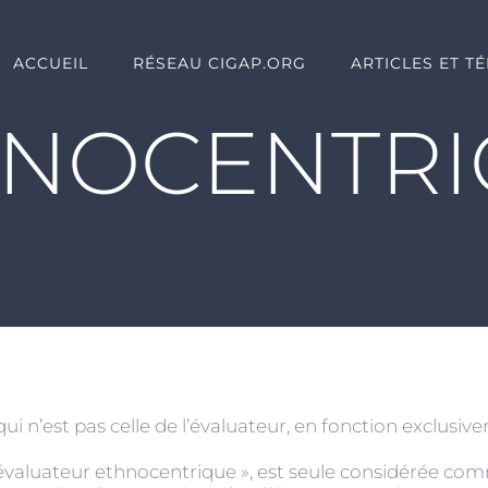
ACCUEIL
RÉSEAU CIGAP.ORG
ARTICLES ET T
HNOCENTRI
qui n’est pas celle de l’évaluateur, en fonction exclusiv
« l’évaluateur ethnocentrique », est seule considérée com