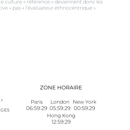
e culture « référence » deviennent donc les
tive » pas « l’évaluateur ethnocentrique ».
ZONE HORAIRE
Paris
London
New York
06:59:29
05:59:29
00:59:29
AGES
Hong Kong
12:59:29