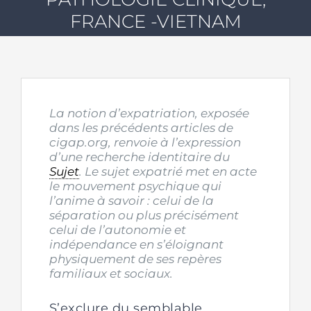
FRANCE -VIETNAM
La notion d’expatriation, exposée
dans les précédents articles de
cigap.org, renvoie à l’expression
d’une recherche identitaire du
Sujet
. Le sujet expatrié met en acte
le mouvement psychique qui
l’anime à savoir : celui de la
séparation ou plus précisément
celui de l’autonomie et
indépendance en s’éloignant
physiquement de ses repères
familiaux et sociaux.
S’exclure du semblable