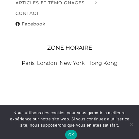
ARTICLES ET TÉMOIGNAGES
CONTACT
Facebook
ZONE HORAIRE
Paris
London
New York
Hong Kong
Nous utilisons des cookies pour vous garantir la meilleure
© Copyright 2006 -
2026 | Tout droits réservés |
expérience sur notre site web. Si vous continuez à utiliser ce
Four2five
/
Shop
site, nous supposerons que vous en êtes satisfait.
Facebook
OK