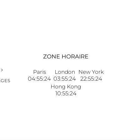
ZONE HORAIRE
Paris
London
New York
04:55:25
03:55:25
22:55:25
AGES
Hong Kong
10:55:25